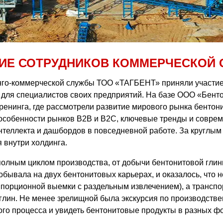
ИЕ СОТРУДНИКОВ КОММЕРЧЕСКОЙ
инго-коммерческой службы ТОО «ТАГБЕНТ» приняли участие
для специалистов своих предприятий. На базе ООО «Бенто
ренинга, где рассмотрели развитие мирового рынка бентони
особенности рынков В2В и В2С, ключевые тренды и соврем
нтеллекта и дашбордов в повседневной работе. За круглы
 внутри холдинга.
 полным циклом производства, от добычи бентонитовой глин
побывала на двух бентонитовых карьерах, и оказалось, что 
я порционной выемки с раздельным извлечением), а трансп
 глин. Не менее зрелищной была экскурсия по производст
о процесса и увидеть бентонитовые продукты в разных фор