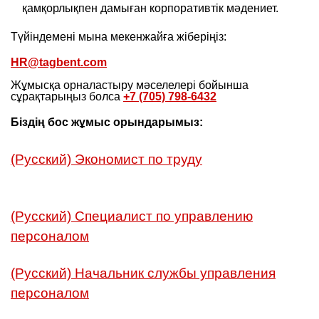
қамқорлықпен дамыған корпоративтік мәдениет.
Түйіндемені мына мекенжайға жіберіңіз:
HR@tagbent.com
Жұмысқа орналастыру мәселелері бойынша
сұрақтарыңыз болса
+7 (705) 798-6432
Біздің бос жұмыс орындарымыз:
(Русский) Экономист по труду
(Русский) Специалист по управлению
персоналом
(Русский) Начальник службы управления
персоналом