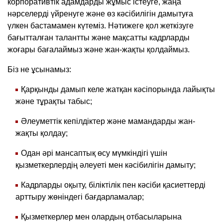
корпоративтік адамдарды жұмыс істеуге, жаңа
нәрселерді үйренуге және өз кәсібилігін дамытуға
үлкен бастамамен күтеміз. Нәтижеге қол жеткізуге
бағытталған талантты және мақсатты кадрларды
жоғары бағалаймыз және жан-жақты қолдаймыз.
Біз не ұсынамыз:
Қарқынды дамып келе жатқан кәсіпорында лайықты
және тұрақты табыс;
Әлеуметтік кепілдіктер және мамандарды жан-
жақты қолдау;
Одан әрі мансаптық өсу мүмкіндігі үшін
қызметкерлердің әлеуеті мен кәсібилігін дамыту;
Кадрларды оқыту, біліктілік пен кәсіби қасиеттерді
арттыру жөніндегі бағдарламалар;
Қызметкерлер мен олардың отбасыларына