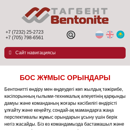
+7 (7232) 25-2723
+7 (705) 798-6561
Сайт навигациясы
БОС ЖҰМЫС ОРЫНДАРЫ
Бентонитті өндіру мен өңдеудегі көп жылдық тәжірибе,
кәсіпорынның ғылыми-техникалық әлеуетінің қарқынды
дамуы және команданың жоғары кәсібилігі өндірісті
ұлғайту және кеңейту, сондай-ақ мамандарға жаңа
перспективалы жұмыс орындарын ұсыну үшін берік
негіз жасайды. Біз өз командамызда бастамашыл және