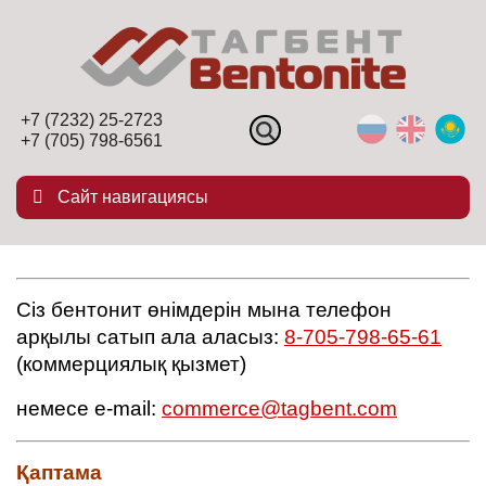
+7 (7232) 25-2723
+7 (705) 798-6561
Сайт навигациясы
Сіз бентонит өнімдерін мына телефон
арқылы сатып ала аласыз:
8-705-798-65-61
(коммерциялық қызмет)
немесе e-mail:
commerce@tagbent.com
Қаптама