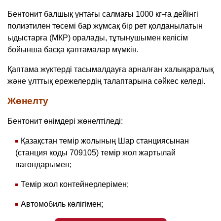
Бентонит балшық ұнтағы салмағы 1000 кг-ға дейінгі
полиэтилен төсемі бар жұмсақ бір рет қолданылатын
ыдыстарға (МКР) оралады, тұтынушымен келісім
бойынша басқа қаптамалар мүмкін.
Қаптама жүктерді тасымалдауға арналған халықаралық
және ұлттық ережелердің талаптарына сәйкес келеді.
Жөнелту
Бентонит өнімдері жөнелтіледі:
Қазақстан темір жолының Шар станциясынан
(станция коды 709105) темір жол жартылай
вагондарымен;
Темір жол контейнерлерімен;
Автомобиль көлігімен;