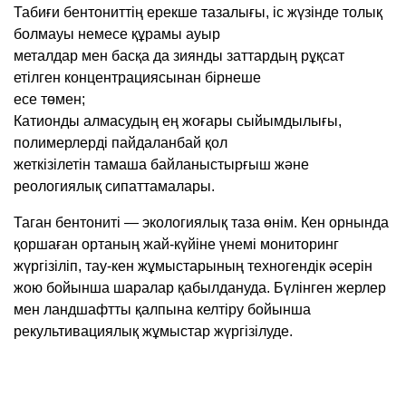
Табиғи бентониттің ерекше тазалығы, іс жүзінде толық
болмауы немесе құрамы ауыр
металдар мен басқа да зиянды заттардың рұқсат
етілген концентрациясынан бірнеше
есе төмен;
Катионды алмасудың ең жоғары сыйымдылығы,
полимерлерді пайдаланбай қол
жеткізілетін тамаша байланыстырғыш жəне
реологиялық сипаттамалары.
Таган бентониті — экологиялық таза өнім. Кен орнында
қоршаған ортаның жай-күйіне үнемі мониторинг
жүргізіліп, тау-кен жұмыстарының техногендік әсерін
жою бойынша шаралар қабылдануда. Бүлінген жерлер
мен ландшафтты қалпына келтіру бойынша
рекультивациялық жұмыстар жүргізілуде.