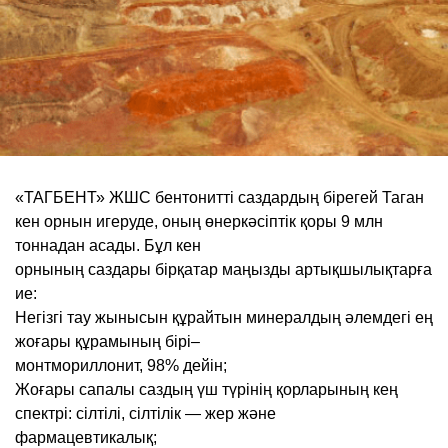
«ТАГБЕНТ» ЖШС бентонитті саздардың бірегей Таган
кен орнын игеруде, оның өнеркəсіптік қоры 9 млн
тоннадан асады. Бұл кен
орнының саздары бірқатар маңызды артықшылықтарға
ие:
Негізгі тау жынысын құрайтын минералдың əлемдегі ең
жоғары құрамының бірі–
монтмориллонит, 98% дейін;
Жоғары сапалы саздың үш түрінің қорларының кең
спектрі: сілтілі, сілтілік — жер жəне
фармацевтикалық;